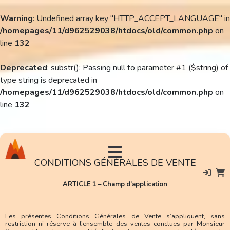
Warning
: Undefined array key "HTTP_ACCEPT_LANGUAGE" in
/homepages/11/d962529038/htdocs/old/common.php
on
line
132
Deprecated
: substr(): Passing null to parameter #1 ($string) of
type string is deprecated in
/homepages/11/d962529038/htdocs/old/common.php
on
line
132
CONDITIONS GÉNÉRALES DE VENTE
ARTICLE 1 – Champ d’application
Les présentes Conditions Générales de Vente s’appliquent, sans
restriction ni réserve à l’ensemble des ventes conclues par Monsieur