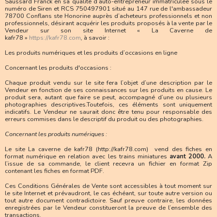
Saussard Franck en sa qualité d’auto-entrepreneur immatriculée sous le
numéro de Siren et RCS 750497901 situé au 147 rue de l'ambassadeur
78700 Conflans ste Honorine auprès d’acheteurs professionnels et non
professionnels, désirant acquérir les produits proposés à la vente par le
Vendeur sur son site Internet « La Caverne de
kafr78 »
https://kafr78.com
,
à savoir :
Les produits numériques et
les
produits d’occasions en ligne
Concernant les produits d'occasions :
Chaque produit vendu sur le site fera l’objet d’une description par le
Vendeur en fonction de ses connaissances sur les produits en cause. Le
produit sera, autant que faire se peut, accompagné d’une ou plusieurs
photographies descriptives.Toutefois, ces éléments sont uniquement
indicatifs. Le Vendeur ne saurait donc être tenu pour responsable des
erreurs commises dans le descriptif du produit ou des photographies.
Concernant les produits numériques :
Le site La caverne de kafr78 (http://kafr78.com) vend des fiches en
format numérique en relation avec les trains miniatures
avant 2000.
A
l’issue de sa commande, le client recevra un fichier en format Zip
contenant les fiches en format PDF.
Ces Conditions Générales de Vente sont accessibles à tout moment sur
le site Internet et prévaudront, le cas échéant, sur toute autre version ou
tout autre document contradictoire. Sauf preuve contraire, les données
enregistrées par le Vendeur constitueront la preuve de l’ensemble des
transactions.