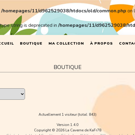
n
/homepages/11/d962529038/htdocs/old/common.php
on 
 type string is deprecated in
/homepages/11/d962529038/htd
CCUEIL
BOUTIQUE
MA COLLECTION
À PROPOS
CONTA
BOUTIQUE
Actuellement 1 visiteur (total: 843)
Version 1.4.0
Copyright © 2026 La Caverne de KaFr78