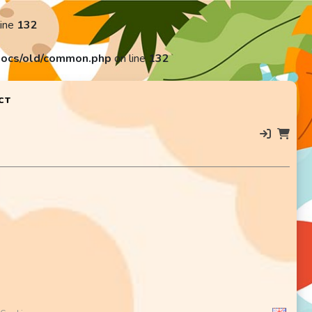
line
132
ocs/old/common.php
on line
132
CT