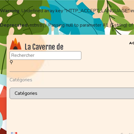
Warning
: Undefined array key "HTTP_ACCEPT_LANGUAGE" i
Deprecated
: substr(): Passing null to parameter #1 ($string) of
A
La Caverne de
KaFr78
⚲
Catégories