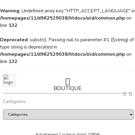
Warning
: Undefined array key "HTTP_ACCEPT_LANGUAGE" in
/homepages/11/d962529038/htdocs/old/common.php
on
line
132
Deprecated
: substr(): Passing null to parameter #1 ($string) of
type string is deprecated in
/homepages/11/d962529038/htdocs/old/common.php
on
line
132
BOUTIQUE
Catégories
Actuellement 2 visiteurs (total: 10804)