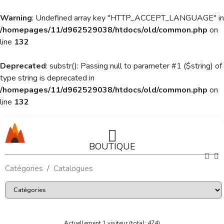
Warning
: Undefined array key "HTTP_ACCEPT_LANGUAGE" in
/homepages/11/d962529038/htdocs/old/common.php
on
line
132
Deprecated
: substr(): Passing null to parameter #1 ($string) of
type string is deprecated in
/homepages/11/d962529038/htdocs/old/common.php
on
line
132
BOUTIQUE
Catégories
Catalogues
Actuellement 1 visiteur (total: 474)