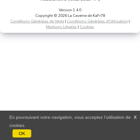
Version 1.4.0
Copyright © 2026 La Caverne de KaFr78
Conditions Générales de Vente
|
Conditions Générales d'Utilisation
|
Mentions Légales
|
Cookies
En poursuivant votre navigation, vous acceptez l’utilisation de
X
cookies.
OK