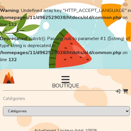
Warning
: Undefined array key "HTTP_ACCEPT_LANGUAGE" in
/homepages/11/d962529038/htdocs/old/common.php
on
line
132
Deprecated
: substr(): Passing null to parameter #1 ($string) of
type string is deprecated in
/homepages/11/d962529038/htdocs/old/common.php
on
line
132
BOUTIQUE
Catégories
Actuellement 2 visiteurs (total: 10929)