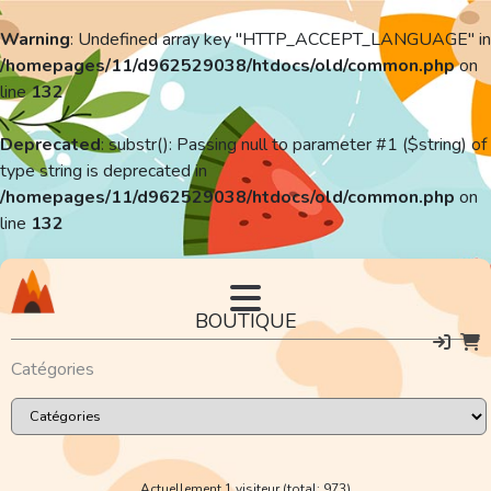
Warning
: Undefined array key "HTTP_ACCEPT_LANGUAGE" in
/homepages/11/d962529038/htdocs/old/common.php
on
line
132
Deprecated
: substr(): Passing null to parameter #1 ($string) of
type string is deprecated in
/homepages/11/d962529038/htdocs/old/common.php
on
line
132
BOUTIQUE
Catégories
Actuellement 1 visiteur (total: 973)