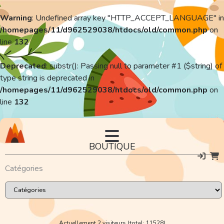
Warning
: Undefined array key "HTTP_ACCEPT_LANGUAGE" in
/homepages/11/d962529038/htdocs/old/common.php
on
line
132
Deprecated
: substr(): Passing null to parameter #1 ($string) of
type string is deprecated in
/homepages/11/d962529038/htdocs/old/common.php
on
line
132
BOUTIQUE
Catégories
Actuellement 2 visiteurs (total: 11528)