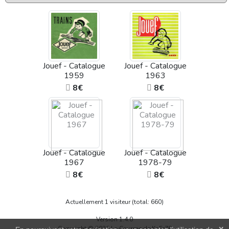
Jouef - Catalogue
Jouef - Catalogue
1959
1963
8€
8€
Jouef - Catalogue
Jouef - Catalogue
1967
1978-79
8€
8€
Actuellement 1 visiteur (total: 660)
Version 1.4.0
Copyright © 2026 La Caverne de KaFr78