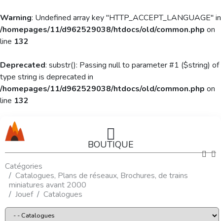
Warning
: Undefined array key "HTTP_ACCEPT_LANGUAGE" in
/homepages/11/d962529038/htdocs/old/common.php
on
line
132
Deprecated
: substr(): Passing null to parameter #1 ($string) of
type string is deprecated in
/homepages/11/d962529038/htdocs/old/common.php
on
line
132
BOUTIQUE
Catégories
Catalogues, Plans de réseaux, Brochures, de trains
miniatures avant 2000
Jouef
Catalogues