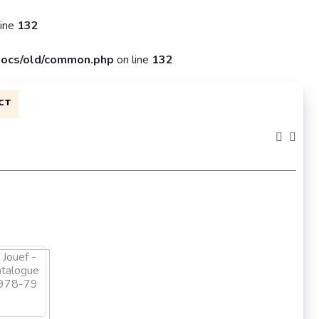
line
132
ocs/old/common.php
on line
132
CT