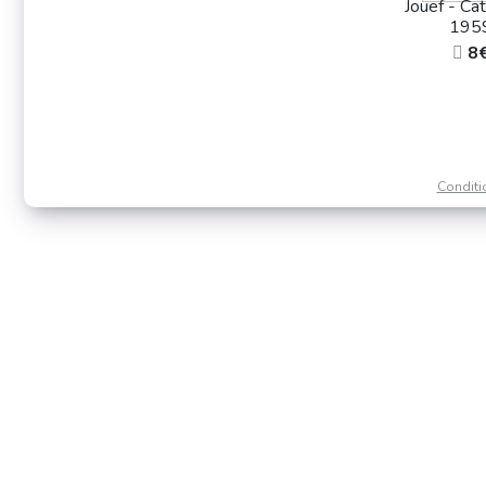
Jouef - Ca
195
8
Conditi