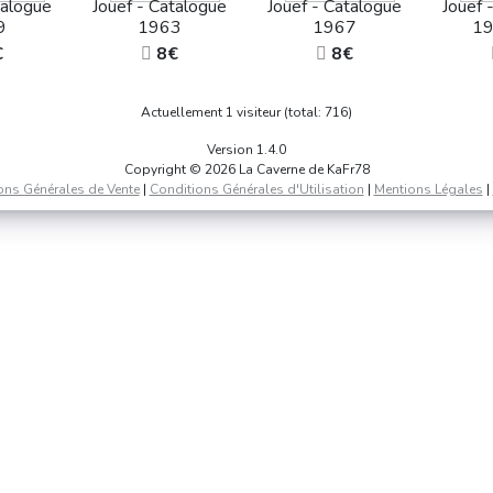
talogue
Jouef - Catalogue
Jouef - Catalogue
Jouef 
9
1963
1967
1
€
8€
8€
Actuellement 1 visiteur (total: 716)
Version 1.4.0
Copyright © 2026 La Caverne de KaFr78
ons Générales de Vente
|
Conditions Générales d'Utilisation
|
Mentions Légales
|