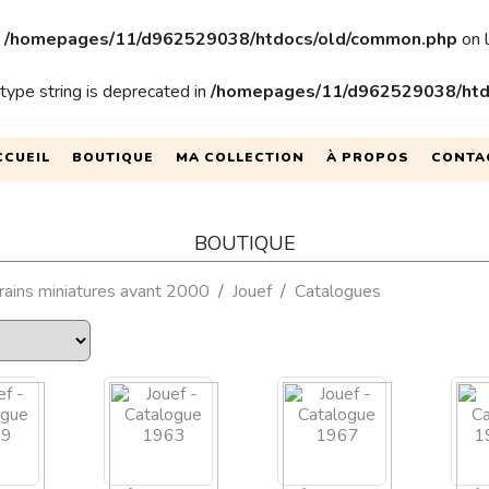
n
/homepages/11/d962529038/htdocs/old/common.php
on 
 type string is deprecated in
/homepages/11/d962529038/htd
CCUEIL
BOUTIQUE
MA COLLECTION
À PROPOS
CONTA
BOUTIQUE
trains miniatures avant 2000
Jouef
Catalogues