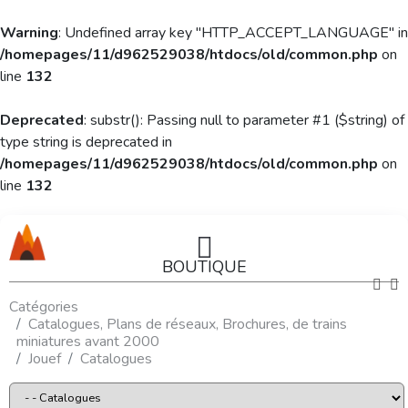
Warning
: Undefined array key "HTTP_ACCEPT_LANGUAGE" in
/homepages/11/d962529038/htdocs/old/common.php
on
line
132
Deprecated
: substr(): Passing null to parameter #1 ($string) of
type string is deprecated in
/homepages/11/d962529038/htdocs/old/common.php
on
line
132
BOUTIQUE
Catégories
Catalogues, Plans de réseaux, Brochures, de trains
miniatures avant 2000
Jouef
Catalogues