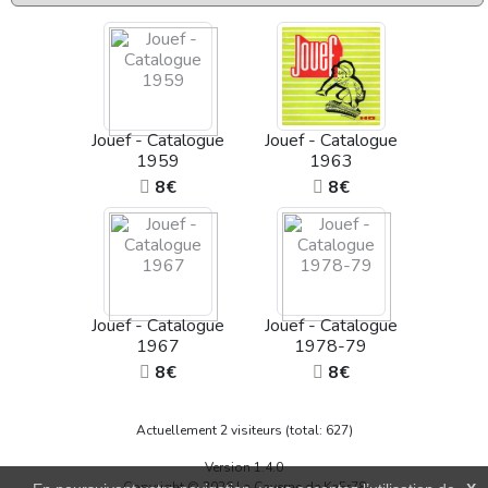
Jouef - Catalogue
Jouef - Catalogue
1959
1963
8€
8€
Jouef - Catalogue
Jouef - Catalogue
1967
1978-79
8€
8€
Actuellement 2 visiteurs (total: 627)
Version 1.4.0
Copyright © 2026 La Caverne de KaFr78