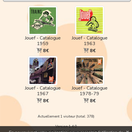
Jouef - Catalogue
Jouef - Catalogue
1959
1963
8€
8€
Jouef - Catalogue
Jouef - Catalogue
1967
1978-79
8€
8€
Actuellement 1 visiteur (total: 378)
Version 1.4.0
Copyright © 2026 La Caverne de KaFr78