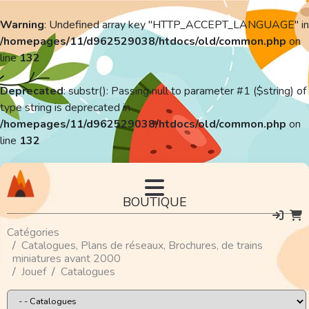
Warning
: Undefined array key "HTTP_ACCEPT_LANGUAGE" in
/homepages/11/d962529038/htdocs/old/common.php
on
line
132
Deprecated
: substr(): Passing null to parameter #1 ($string) of
type string is deprecated in
/homepages/11/d962529038/htdocs/old/common.php
on
line
132
BOUTIQUE
Catégories
Catalogues, Plans de réseaux, Brochures, de trains
miniatures avant 2000
Jouef
Catalogues