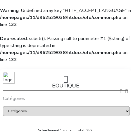
Warning
: Undefined array key "HTTP_ACCEPT_LANGUAGE" in
/homepages/11/d962529038/htdocs/old/common.php
on
line
132
Deprecated
: substr(): Passing null to parameter #1 ($string) of
type string is deprecated in
/homepages/11/d962529038/htdocs/old/common.php
on
line
132
BOUTIQUE
Catégories
Actuellement 1 visiteur (total: 382)