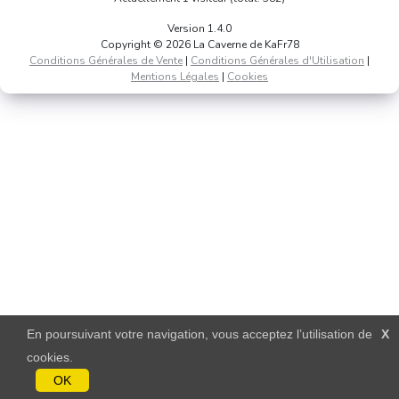
Version 1.4.0
Copyright © 2026 La Caverne de KaFr78
Conditions Générales de Vente
|
Conditions Générales d'Utilisation
|
Mentions Légales
|
Cookies
En poursuivant votre navigation, vous acceptez l’utilisation de
X
cookies.
OK