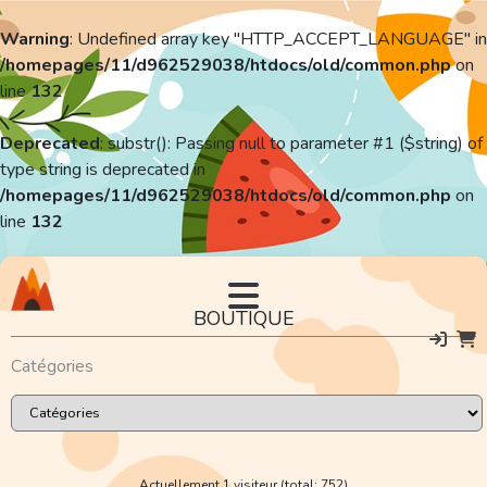
Warning
: Undefined array key "HTTP_ACCEPT_LANGUAGE" in
/homepages/11/d962529038/htdocs/old/common.php
on
line
132
Deprecated
: substr(): Passing null to parameter #1 ($string) of
type string is deprecated in
/homepages/11/d962529038/htdocs/old/common.php
on
line
132
BOUTIQUE
Catégories
Actuellement 1 visiteur (total: 752)