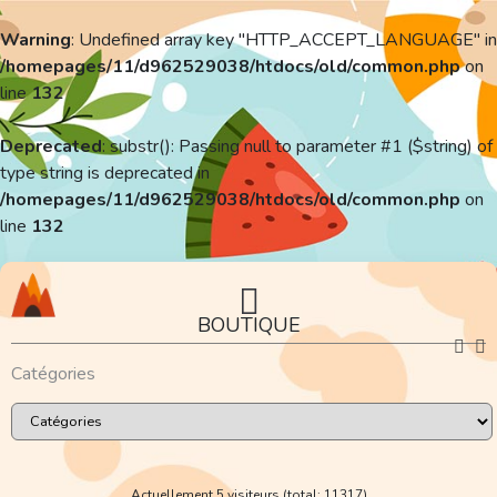
Warning
: Undefined array key "HTTP_ACCEPT_LANGUAGE" in
/homepages/11/d962529038/htdocs/old/common.php
on
line
132
Deprecated
: substr(): Passing null to parameter #1 ($string) of
type string is deprecated in
/homepages/11/d962529038/htdocs/old/common.php
on
line
132
BOUTIQUE
Catégories
Actuellement 5 visiteurs (total: 11317)