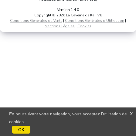
Version 1.4.0
Copyright © 2026 La Caverne de KaFr78
Conditions Générales de Vente
|
Conditions Générales d'Utilisation
|
Mentions Légales
|
Cookies
En poursuivant votre navigation, vous acceptez l’utilisation de
X
cookies.
OK