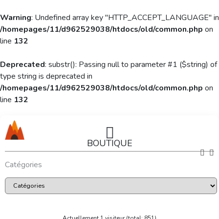
Warning
: Undefined array key "HTTP_ACCEPT_LANGUAGE" in
/homepages/11/d962529038/htdocs/old/common.php
on
line
132
Deprecated
: substr(): Passing null to parameter #1 ($string) of
type string is deprecated in
/homepages/11/d962529038/htdocs/old/common.php
on
line
132
BOUTIQUE
Catégories
Actuellement 1 visiteur (total: 851)