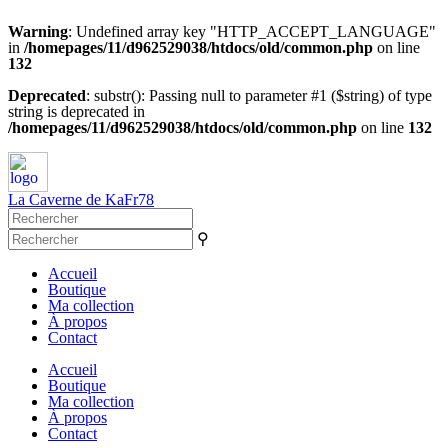
Warning
: Undefined array key "HTTP_ACCEPT_LANGUAGE"
in
/homepages/11/d962529038/htdocs/old/common.php
on line
132
Deprecated
: substr(): Passing null to parameter #1 ($string) of type
string is deprecated in
/homepages/11/d962529038/htdocs/old/common.php
on line
132
La Caverne de KaFr78
⚲
Accueil
Boutique
Ma collection
À propos
Contact
Accueil
Boutique
Ma collection
À propos
Contact