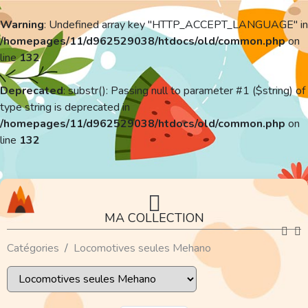
Warning
: Undefined array key "HTTP_ACCEPT_LANGUAGE" in
/homepages/11/d962529038/htdocs/old/common.php
on
line
132
Deprecated
: substr(): Passing null to parameter #1 ($string) of
type string is deprecated in
/homepages/11/d962529038/htdocs/old/common.php
on
line
132
MA COLLECTION
Catégories
Locomotives seules Mehano