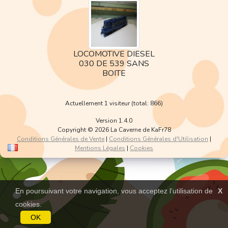
LOCOMOTIVE DIESEL
030 DE 539 SANS
BOITE
Actuellement 1 visiteur (total: 866)
Version 1.4.0
Copyright © 2026 La Caverne de KaFr78
Conditions Générales de Vente
|
Conditions Générales d'Utilisation
|
Mentions Légales
|
Cookies
En poursuivant votre navigation, vous acceptez l’utilisation de
X
cookies.
OK