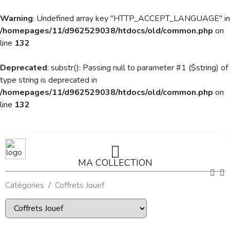
Warning
: Undefined array key "HTTP_ACCEPT_LANGUAGE" in
/homepages/11/d962529038/htdocs/old/common.php
on
line
132
Deprecated
: substr(): Passing null to parameter #1 ($string) of
type string is deprecated in
/homepages/11/d962529038/htdocs/old/common.php
on
line
132
MA COLLECTION
Catégories
Coffrets Jouef