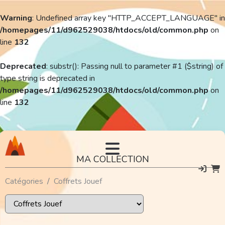
Warning
: Undefined array key "HTTP_ACCEPT_LANGUAGE" in
/homepages/11/d962529038/htdocs/old/common.php
on
line
132
Deprecated
: substr(): Passing null to parameter #1 ($string) of
type string is deprecated in
/homepages/11/d962529038/htdocs/old/common.php
on
line
132
MA COLLECTION
Catégories
Coffrets Jouef