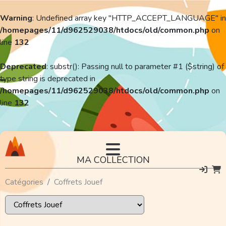
Warning
: Undefined array key "HTTP_ACCEPT_LANGUAGE" in
/homepages/11/d962529038/htdocs/old/common.php
on
line
132
Deprecated
: substr(): Passing null to parameter #1 ($string) of
type string is deprecated in
/homepages/11/d962529038/htdocs/old/common.php
on
line
132
MA COLLECTION
Catégories
Coffrets Jouef