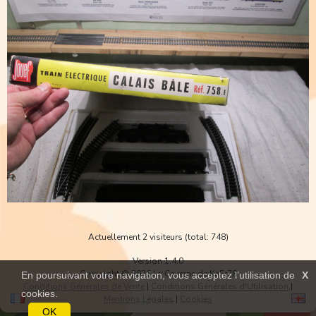
Actuellement 2 visiteurs (total: 748)
Version 1.4.0
Copyright © 2026 La Caverne de KaFr78
En poursuivant votre navigation, vous acceptez l’utilisation de
X
Conditions Générales de Vente
|
Conditions Générales d'Utilisation
|
cookies.
Mentions Légales
|
Cookies
OK