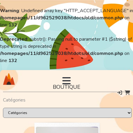
Warning
: Undefined array key "HTTP_ACCEPT_LANGUAGE" in
/homepages/11/d962529038/htdocs/old/common.php
on
line
132
Deprecated
: substr(): Passing null to parameter #1 ($string) of
type string is deprecated in
/homepages/11/d962529038/htdocs/old/common.php
on
line
132
BOUTIQUE
Catégories