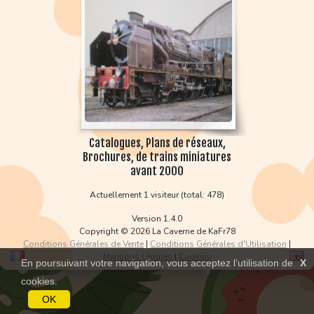
Catalogues, Plans de réseaux,
Brochures, de trains miniatures
avant 2000
Actuellement 1 visiteur (total: 478)
Version 1.4.0
Copyright © 2026 La Caverne de KaFr78
Conditions Générales de Vente
|
Conditions Générales d'Utilisation
|
Mentions Légales
|
Cookies
En poursuivant votre navigation, vous acceptez l’utilisation de
X
cookies.
OK