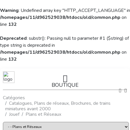
Warning
: Undefined array key "HTTP_ACCEPT_LANGUAGE" in
/homepages/11/d962529038/htdocs/old/common.php
on
line
132
Deprecated
: substr(): Passing null to parameter #1 ($string) of
type string is deprecated in
/homepages/11/d962529038/htdocs/old/common.php
on
line
132
BOUTIQUE
Catégories
Catalogues, Plans de réseaux, Brochures, de trains
miniatures avant 2000
Jouef
Plans et Réseaux