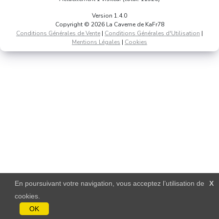
Version 1.4.0
Copyright © 2026 La Caverne de KaFr78
Conditions Générales de Vente
|
Conditions Générales d'Utilisation
|
Mentions Légales
|
Cookies
En poursuivant votre navigation, vous acceptez l’utilisation de
X
cookies.
OK