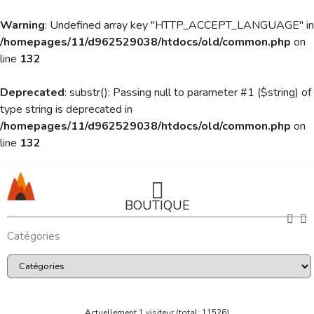
Warning
: Undefined array key "HTTP_ACCEPT_LANGUAGE" in
/homepages/11/d962529038/htdocs/old/common.php
on
line
132
Deprecated
: substr(): Passing null to parameter #1 ($string) of
type string is deprecated in
/homepages/11/d962529038/htdocs/old/common.php
on
line
132
BOUTIQUE
Catégories
Actuellement 1 visiteur (total: 11526)