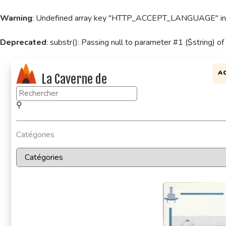
Warning
: Undefined array key "HTTP_ACCEPT_LANGUAGE" i
Deprecated
: substr(): Passing null to parameter #1 ($string) of
A
La Caverne de
KaFr78
⚲
Catégories