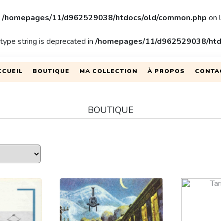
n
/homepages/11/d962529038/htdocs/old/common.php
on 
 type string is deprecated in
/homepages/11/d962529038/htd
CCUEIL
BOUTIQUE
MA COLLECTION
À PROPOS
CONTA
BOUTIQUE