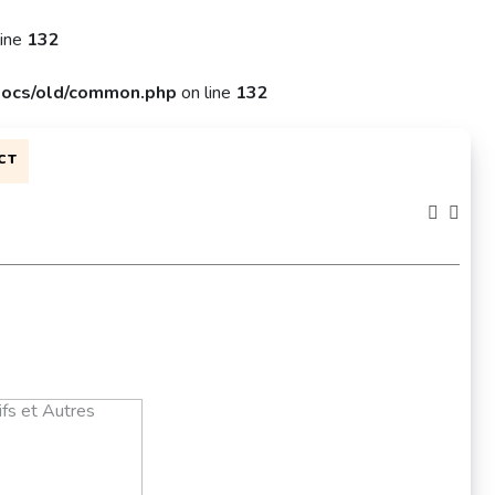
line
132
ocs/old/common.php
on line
132
CT