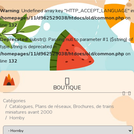
Warning
: Undefined array key "HTTP_ACCEPT_LANGUAGE" in
/homepages/11/d962529038/htdocs/old/common.php
on
line
132
Deprecated
: substr(): Passing null to parameter #1 ($string) of
type string is deprecated in
/homepages/11/d962529038/htdocs/old/common.php
on
line
132
BOUTIQUE
Catégories
Catalogues, Plans de réseaux, Brochures, de trains
miniatures avant 2000
Hornby