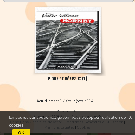
Plans et Réseaux (1)
Actuellement 1 visiteur (total: 11411)
Version 1.4.0
Copyright © 2026 La Caverne de KaFr78
En poursuivant votre navigation, vous acceptez l’utilisation de
X
Conditions Générales de Vente
|
Conditions Générales d'Utilisation
|
cookies.
Mentions Légales
|
Cookies
OK