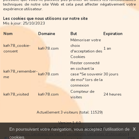
techniques de notre site Web et cela peut affecter négativement votre
expérience utilisateur.
Les cookies que nous utilisons sur notre site
Mis à jour: 25/10/2023
Nom
Domaine
But
Expiration
Mémoriser votre
kafr78_cookie-
choix
kafr78.com
1 an
consent
d'acceptation des
Cookies
Rester connecté
en cochant la
kafr78_remember-
kafr78.com
case "Se souvenir
30 jours
me
de moi" lors de la
connexion
Compteur de
kafr78_visited
kafr78.com
24 heures
visites
Actuellement 3 visiteurs (total: 11529)
Version 1.4.0
Copyright © 2026 La Caverne de KaFr78
En poursuivant votre navigation, vous acceptez l’utilisation de
X
Conditions Générales de Vente
|
Conditions Générales d'Utilisation
|
cookies.