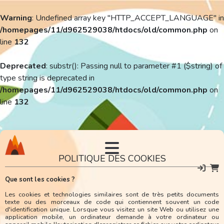
Warning
: Undefined array key "HTTP_ACCEPT_LANGUAGE" in
/homepages/11/d962529038/htdocs/old/common.php
on
line
132
Deprecated
: substr(): Passing null to parameter #1 ($string) of
type string is deprecated in
/homepages/11/d962529038/htdocs/old/common.php
on
line
132
POLITIQUE DES COOKIES
Que sont les cookies ?
Les cookies et technologies similaires sont de très petits documents
texte ou des morceaux de code qui contiennent souvent un code
d'identification unique. Lorsque vous visitez un site Web ou utilisez une
application mobile, un ordinateur demande à votre ordinateur ou