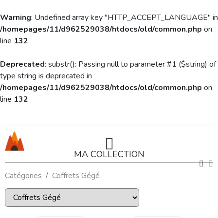
Warning
: Undefined array key "HTTP_ACCEPT_LANGUAGE" in
/homepages/11/d962529038/htdocs/old/common.php
on
line
132
Deprecated
: substr(): Passing null to parameter #1 ($string) of
type string is deprecated in
/homepages/11/d962529038/htdocs/old/common.php
on
line
132
MA COLLECTION
Catégories
Coffrets Gégé