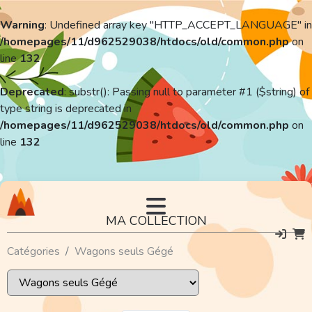
Warning
: Undefined array key "HTTP_ACCEPT_LANGUAGE" in
/homepages/11/d962529038/htdocs/old/common.php
on
line
132
Deprecated
: substr(): Passing null to parameter #1 ($string) of
type string is deprecated in
/homepages/11/d962529038/htdocs/old/common.php
on
line
132
MA COLLECTION
Catégories
Wagons seuls Gégé