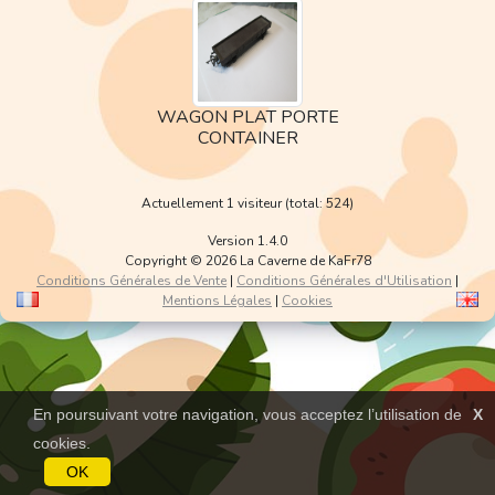
WAGON PLAT PORTE
CONTAINER
Actuellement 1 visiteur (total: 524)
Version 1.4.0
Copyright © 2026 La Caverne de KaFr78
Conditions Générales de Vente
|
Conditions Générales d'Utilisation
|
Mentions Légales
|
Cookies
En poursuivant votre navigation, vous acceptez l’utilisation de
X
cookies.
OK